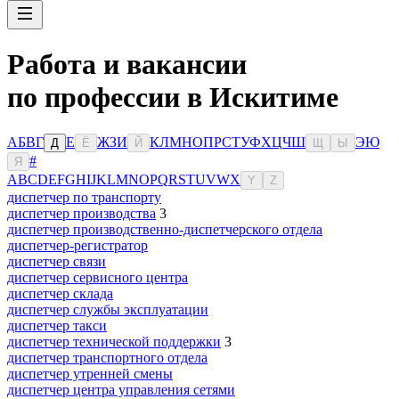
Работа и вакансии
по профессии в Искитиме
А
Б
В
Г
Е
Ж
З
И
К
Л
М
Н
О
П
Р
С
Т
У
Ф
Х
Ц
Ч
Ш
Э
Ю
Д
Ё
Й
Щ
Ы
#
Я
A
B
C
D
E
F
G
H
I
J
K
L
M
N
O
P
Q
R
S
T
U
V
W
X
Y
Z
диспетчер по транспорту
диспетчер производства
3
диспетчер производственно-диспетчерского отдела
диспетчер-регистратор
диспетчер связи
диспетчер сервисного центра
диспетчер склада
диспетчер службы эксплуатации
диспетчер такси
диспетчер технической поддержки
3
диспетчер транспортного отдела
диспетчер утренней смены
диспетчер центра управления сетями