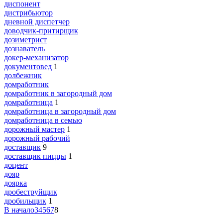
диспонент
дистрибьютор
дневной диспетчер
доводчик-притирщик
дозиметрист
дознаватель
докер-механизатор
документовед
1
долбежник
домработник
домработник в загородный дом
домработница
1
домработница в загородный дом
домработница в семью
дорожный мастер
1
дорожный рабочий
доставщик
9
доставщик пиццы
1
доцент
дояр
доярка
дробеструйщик
дробильщик
1
В начало
3
4
5
6
7
8